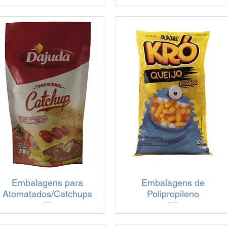
Embalagens para
Visualização rápida
Visualização rápida
Embalagens de
Atomatados/Catchups
Polipropileno