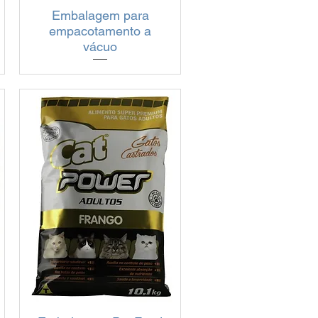
Embalagem para
Visualização rápida
empacotamento a
vácuo