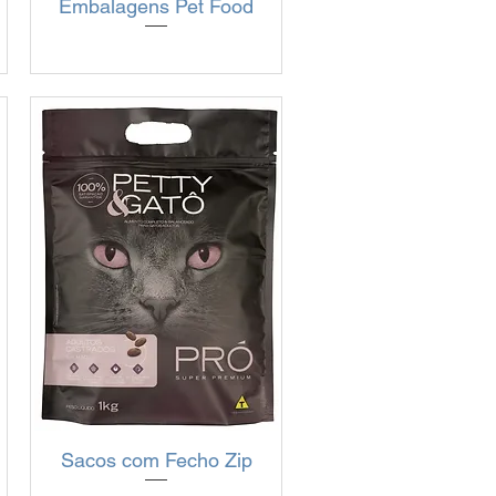
Embalagens Pet Food
Visualização rápida
Sacos com Fecho Zip
Visualização rápida