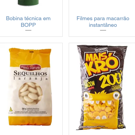
Bobina técnica em
Visualização rápida
Filmes para macarrão
Visualização rápida
BOPP
instantâneo