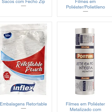
Sacos com Fecho Zip
Visualização rápida
Visualização rápida
Filmes em
Poliéster/Polietileno
Embalagens Retortable
Visualização rápida
Filmes em Poliéster
Visualização rápida
Metalizado com