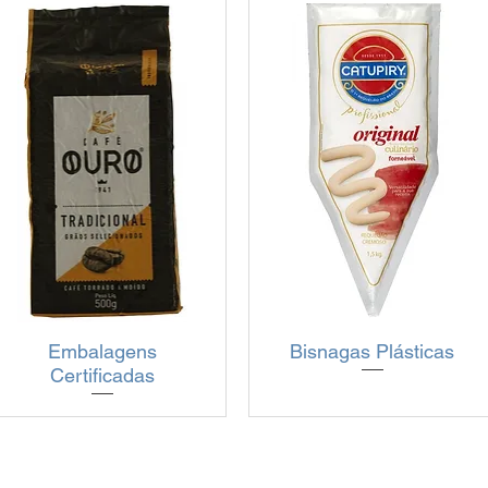
Visualização rápida
Embalagens
Bisnagas Plásticas
Visualização rápida
Certificadas